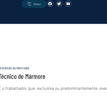
MENU
ões
O setor
profissões
O setor AEC
profissão certa para mim?
Como é que a construção fu
didatar-me
Enquadramento económico e
e emprego
O local de construção
DESCRIÇÃO DA PROFISSÃO
Transição digital e tecnológi
Técnico de Mármore
Sustentabilidade
Notícias e artigos
É o trabalhador que, exclusiva ou predominantemente, exe
Eventos