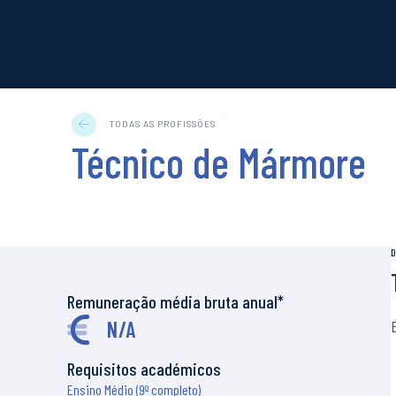
TODAS AS PROFISSÕES
Profiss
Técnico de Mármore
Todas as 
Qual é a 
Como can
Ofertas d
Remuneração média bruta anual*
N/A
Requisitos académicos
Ensino Médio (9º completo)