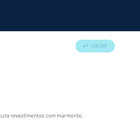
VOLTAR
Formação
Cursos
nciona?
Estágios
 estratégico
Curiosidades
ca
Quiz de personalidade
Sabias que…
cuta revestimentos com marmorite.