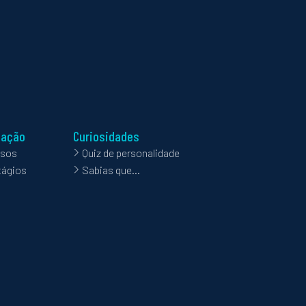
mação
Curiosidades
rsos
Quiz de personalidade
tágios
Sabias que…