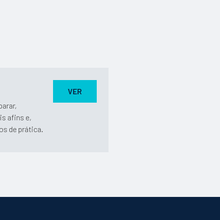
VER
arar,
s afins e,
os de prática.