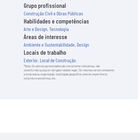
Grupo profissional
Construção Civil e Obras Públicas
Habilidades e competências
Arte e Design
,
Tecnologia
Áreas de interesse
Ambiente e Sustentabilidade
,
Design
Locais de trabalho
Exterior
,
Local de Construção
*Nota: Os valores apresentados são meramente indicativos, não
constituindo qualquer obrigatoriedade legal. Os mesmos variam consoante
a empresa ou organização, localização geográfica, anos de experiência,
conjuntura económica, etc.