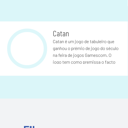
Catan
Catan é um jogo de tabuleiro que
ganhou o prémio de jogo do século
na feira de jogos Gamescom. O
jogo tem como premissa o facto
de os(as) jogadores(as) serem
colonos na ilha desabitada de
Catan. O objetivo é desenvolver
áreas da ilha, construindo estradas,
aldeias e cidades.