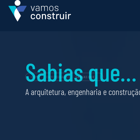
Profiss
Sabias que…
Todas as 
Qual é a 
Como can
HOME
CURIOSIDADES
SABIAS QUE…
Ofertas d
A arquitetura, engenharia e construçã