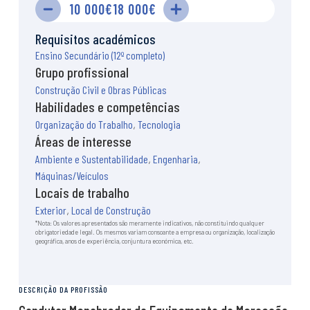
O local de construção
10 000€
18 000€
Transição digital e tecnológica
Sustentabilidade
Requisitos académicos
Notícias e artigos
Ensino Secundário (12º completo)
Eventos
Grupo profissional
Formação
Construção Civil e Obras Públicas
Habilidades e competências
Cursos
Organização do Trabalho
,
Tecnologia
Estágios
Áreas de interesse
Curiosidades
Ambiente e Sustentabilidade
,
Engenharia
,
Quiz de personalidade
Máquinas/Veículos
Sabias que…
Locais de trabalho
Exterior
,
Local de Construção
*Nota: Os valores apresentados são meramente indicativos, não constituindo qualquer
obrigatoriedade legal. Os mesmos variam consoante a empresa ou organização, localização
geográfica, anos de experiência, conjuntura económica, etc.
DESCRIÇÃO DA PROFISSÃO