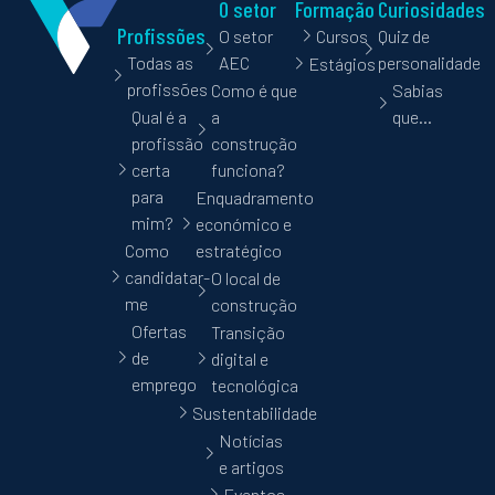
O setor
Formação
Curiosidades
Profissões
O setor
Cursos
Quiz de
Todas as
AEC
personalidade
Estágios
profissões
Como é que
Sabias
Qual é a
a
que…
profissão
construção
certa
funciona?
para
Enquadramento
mim?
económico e
Como
estratégico
candidatar-
O local de
me
construção
Ofertas
Transição
de
digital e
emprego
tecnológica
Sustentabilidade
Notícias
e artigos
Eventos