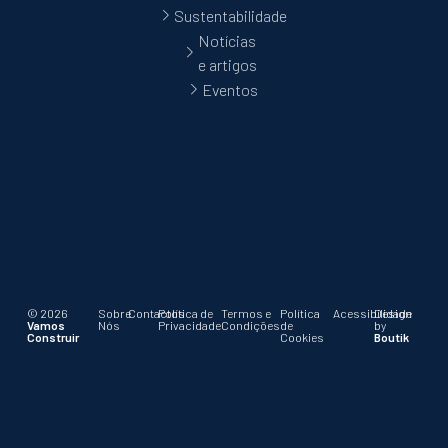
Sustentabilidade
Notícias
e artigos
Eventos
© 2026
Sobre
Contactos
Política de
Termos e
Política
Acessibilidade
Design
Vamos
Nós
Privacidade
Condições
de
by
Construir
Cookies
Boutik