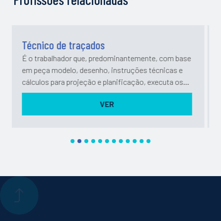
Técnico de Construções Mecânica
mente, com base
É o trabalhador que, predominantemente, 
es técnicas e
torno mecânico, executa trabalhos de tor
ão, executa os
de peças, trabalhando por desenho ou peça
a efetuar,
prepara, se necessário, as ferramentas que u
VER
1
2
3
4
5
6
7
8
9
10
11
12