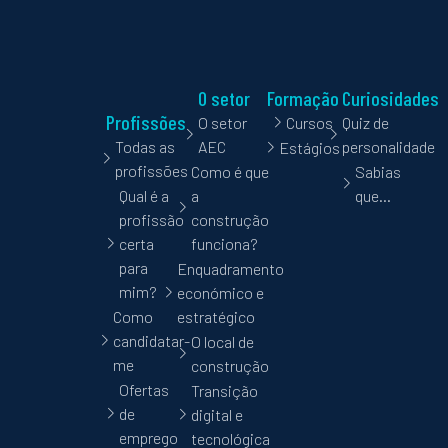
O setor
Formação
Curiosidades
Profissões
O setor
Cursos
Quiz de
Todas as
AEC
personalidade
Estágios
profissões
Como é que
Sabias
Qual é a
a
que…
profissão
construção
certa
funciona?
para
Enquadramento
mim?
económico e
Como
estratégico
candidatar-
O local de
me
construção
Ofertas
Transição
de
digital e
emprego
tecnológica