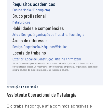
O local de construção
Requisitos académicos
Transição digital e tecnológica
Ensino Médio (9º completo)
Sustentabilidade
Grupo profissional
Notícias e artigos
Metalúrgicos
Eventos
Habilidades e competências
Formação
Arte e Design
,
Organização do Trabalho
,
Tecnologia
Cursos
Áreas de interesse
Estágios
Design
,
Engenharia
,
Máquinas/Veículos
Curiosidades
Locais de trabalho
Exterior
,
Local de Construção
,
Oficina / Armazém
Quiz de personalidade
*Nota: Os valores apresentados são meramente indicativos, não constituindo qualquer
Sabias que…
obrigatoriedade legal. Os mesmos variam consoante a empresa ou organização, localização
geográfica, anos de experiência, conjuntura económica, etc.
DESCRIÇÃO DA PROFISSÃO
Assistente Operacional de Metalurgia
É o trabalhador que afia com mós abrasivas e