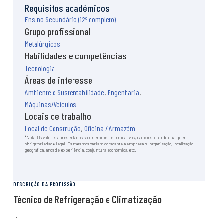
O local de construção
Requisitos académicos
Transição digital e tecnológica
Ensino Secundário (12º completo)
Sustentabilidade
Grupo profissional
Notícias e artigos
Metalúrgicos
Eventos
Habilidades e competências
Formação
Tecnologia
Cursos
Áreas de interesse
Estágios
Ambiente e Sustentabilidade
,
Engenharia
,
Curiosidades
Máquinas/Veículos
Locais de trabalho
Quiz de personalidade
Local de Construção
,
Oficina / Armazém
Sabias que…
*Nota: Os valores apresentados são meramente indicativos, não constituindo qualquer
obrigatoriedade legal. Os mesmos variam consoante a empresa ou organização, localização
geográfica, anos de experiência, conjuntura económica, etc.
DESCRIÇÃO DA PROFISSÃO
Técnico de Refrigeração e Climatização