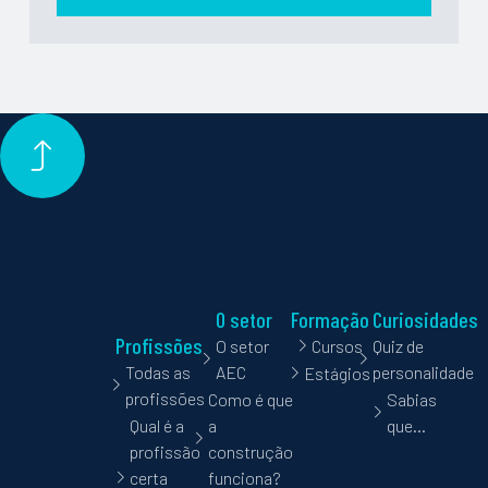
O setor
Formação
Curiosidades
Profissões
O setor
Cursos
Quiz de
Todas as
AEC
personalidade
Estágios
profissões
Como é que
Sabias
Qual é a
a
que…
profissão
construção
certa
funciona?