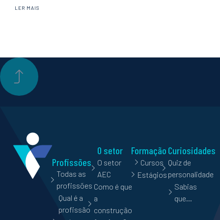
LER MAIS
O setor
Formação
Curiosidades
Profissões
O setor
Cursos
Quiz de
Todas as
AEC
personalidade
Estágios
profissões
Como é que
Sabias
Qual é a
a
que…
profissão
construção