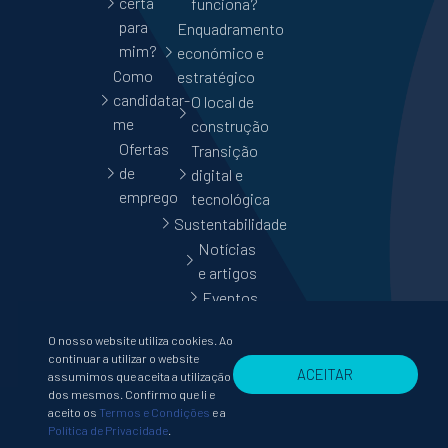
certa
funciona?
para
Enquadramento
mim?
económico e
Como
estratégico
candidatar-
O local de
me
construção
Ofertas
Transição
de
digital e
emprego
tecnológica
Sustentabilidade
Notícias
e artigos
Eventos
O nosso website utiliza cookies. Ao
continuar a utilizar o website
ACEITAR
assumimos que aceita a utilização
dos mesmos. Confirmo que li e
aceito os
Termos e Condições
e a
Política de Privacidade
.