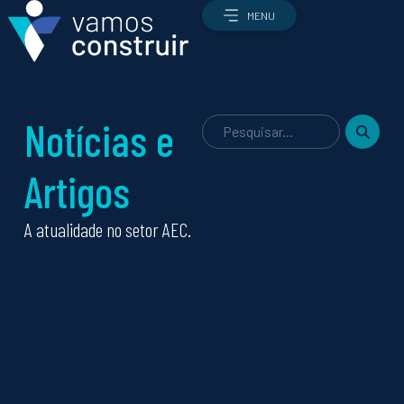
MENU
Notícias e
Artigos
Profissões
Todas as profissões
A atualidade no setor AEC.
Qual é a profissão certa para mim?
Como candidatar-me
Ofertas de emprego
O setor
O setor AEC
Como é que a construção funciona?
Enquadramento económico e estratégico