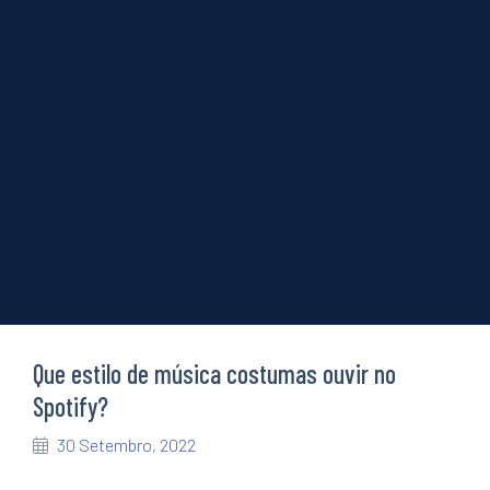
O local de construção
Transição digital e tecnológica
Sustentabilidade
Notícias e artigos
Eventos
Formação
Cursos
Estágios
Curiosidades
Quiz de personalidade
Sabias que…
Que estilo de música costumas ouvir no
Spotify?
30 Setembro, 2022