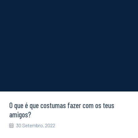
O local de construção
Transição digital e tecnológica
Sustentabilidade
Notícias e artigos
Eventos
Formação
Cursos
Estágios
Curiosidades
Quiz de personalidade
Sabias que…
O que é que costumas fazer com os teus
amigos?
30 Setembro, 2022