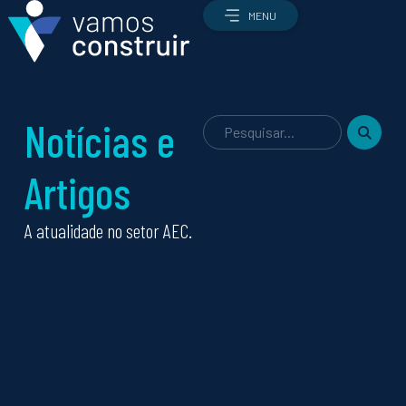
MENU
Notícias e
Artigos
Profissões
Todas as profissões
A atualidade no setor AEC.
Qual é a profissão certa para mim?
Como candidatar-me
Ofertas de emprego
O setor
O setor AEC
Como é que a construção funciona?
Enquadramento económico e estratégico