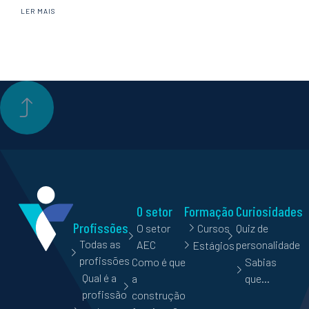
LER MAIS
O setor
Formação
Curiosidades
Profissões
O setor
Cursos
Quiz de
Todas as
AEC
personalidade
Estágios
profissões
Como é que
Sabias
Qual é a
a
que…
profissão
construção