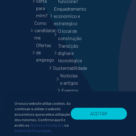
certa
funciona?
para
Enquadramento
mim?
económico e
Como
estratégico
candidatar-
O local de
me
construção
Ofertas
Transição
de
digital e
emprego
tecnológica
Sustentabilidade
Notícias
e artigos
Eventos
O nosso website utiliza cookies. Ao
continuar a utilizar o website
ACEITAR
assumimos que aceita a utilização
dos mesmos. Confirmo que li e
aceito os
Termos e Condições
e a
Política de Privacidade
.