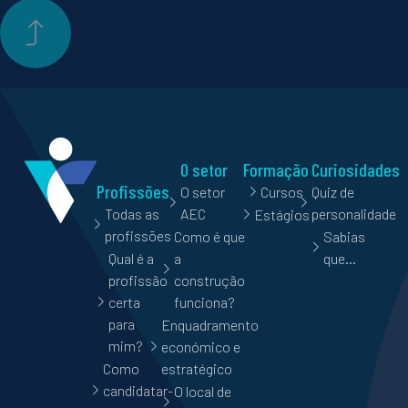
O setor
Formação
Curiosidades
Profissões
O setor
Cursos
Quiz de
Todas as
AEC
personalidade
Estágios
profissões
Como é que
Sabias
Qual é a
a
que…
profissão
construção
certa
funciona?
para
Enquadramento
mim?
económico e
Como
estratégico
candidatar-
O local de