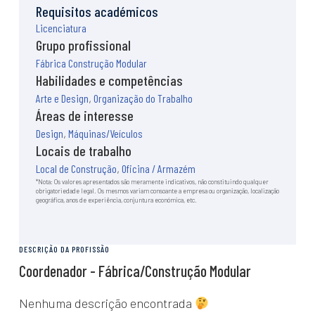
O local de construção
Requisitos académicos
Transição digital e tecnológica
Licenciatura
Sustentabilidade
Grupo profissional
Notícias e artigos
Fábrica Construção Modular
Eventos
Habilidades e competências
Formação
Arte e Design
,
Organização do Trabalho
Cursos
Áreas de interesse
Estágios
Design
,
Máquinas/Veículos
Curiosidades
Locais de trabalho
Local de Construção
,
Oficina / Armazém
Quiz de personalidade
*Nota: Os valores apresentados são meramente indicativos, não constituindo qualquer
Sabias que…
obrigatoriedade legal. Os mesmos variam consoante a empresa ou organização, localização
geográfica, anos de experiência, conjuntura económica, etc.
DESCRIÇÃO DA PROFISSÃO
Coordenador - Fábrica/Construção Modular
Nenhuma descrição encontrada