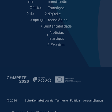
me
construção
Ofertas
Transição
de
digital e
emprego
tecnológica
Sustentabilidade
Notícias
e artigos
Eventos
© 2026
Sobre
Contactos
Política de
Termos e
Política
Acessibilidade
Design
Vamos
Nós
Privacidade
Condições
de
by
Construir
Cookies
Boutik
O nosso website utiliza cookies. Ao