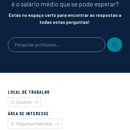
O local de construção
é o salário médio que se pode esperar?
Transição digital e tecnológica
Sustentabilidade
Estás no espaço certo para encontrar as respostas a
todas estas perguntas!
Notícias e artigos
Eventos
Formação
Cursos
Estágios
Curiosidades
Quiz de personalidade
Sabias que…
LOCAL DE TRABALHO
Exterior
(
3
)
ÁREA DE INTERESSE
Máquinas/Veículos
(
3
)