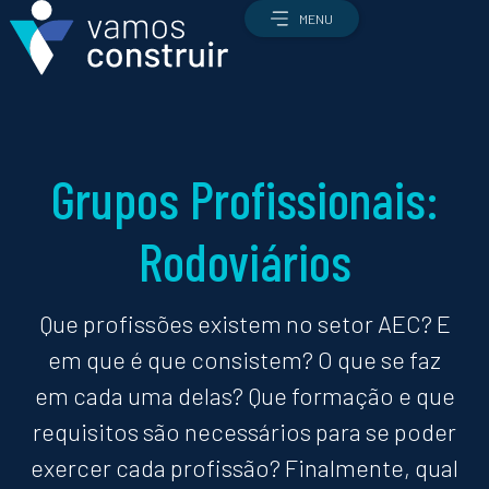
MENU
Grupos Profissionais:
Profissões
Rodoviários
Todas as profissões
Qual é a profissão certa para mim?
Que profissões existem no setor AEC? E
Como candidatar-me
Ofertas de emprego
em que é que consistem? O que se faz
O setor
em cada uma delas? Que formação e que
O setor AEC
requisitos são necessários para se poder
Como é que a construção funciona?
Enquadramento económico e estratégico
exercer cada profissão? Finalmente, qual