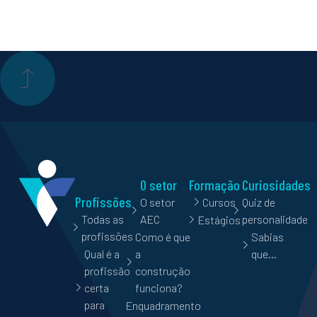
O setor
Formação
Curiosidades
Profissões
O setor
Cursos
Quiz de
Todas as
AEC
personalidade
Estágios
profissões
Como é que
Sabias
Qual é a
a
que…
profissão
construção
certa
funciona?
para
Enquadramento