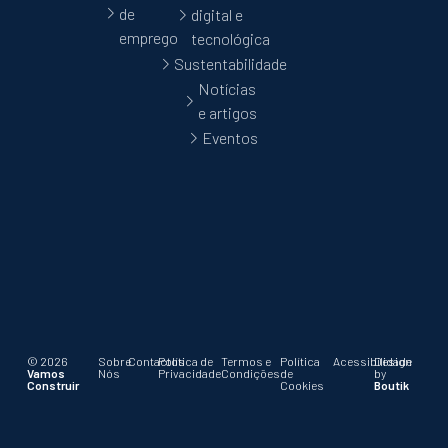
de
digital e
emprego
tecnológica
Sustentabilidade
Notícias
e artigos
Eventos
© 2026
Sobre
Contactos
Política de
Termos e
Política
Acessibilidade
Design
Vamos
Nós
Privacidade
Condições
de
by
Construir
Cookies
Boutik