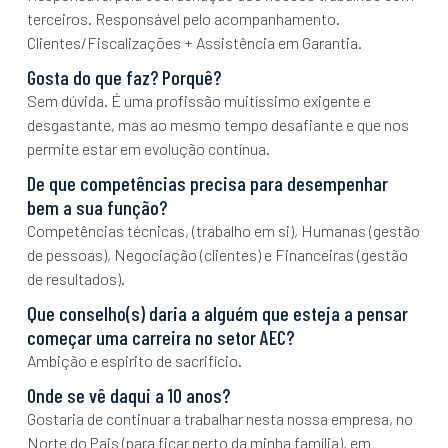
O local de construção
terceiros. Responsável pelo acompanhamento.
Transição digital e tecnológica
Clientes/Fiscalizações + Assistência em Garantia.
Sustentabilidade
Gosta do que faz? Porquê?
Notícias e artigos
Eventos
Sem dúvida. É uma profissão muitíssimo exigente e
Formação
desgastante, mas ao mesmo tempo desafiante e que nos
permite estar em evolução contínua.
Cursos
De que competências precisa para desempenhar
Estágios
bem a sua função?
Curiosidades
Competências técnicas, (trabalho em si), Humanas (gestão
Quiz de personalidade
de pessoas), Negociação (clientes) e Financeiras (gestão
Sabias que…
de resultados).
Que conselho(s) daria a alguém que esteja a pensar
começar uma carreira no setor AEC?
Ambição e espirito de sacrifício.
Onde se vê daqui a 10 anos?
Gostaria de continuar a trabalhar nesta nossa empresa, no
Norte do Pais (para ficar perto da minha família), em