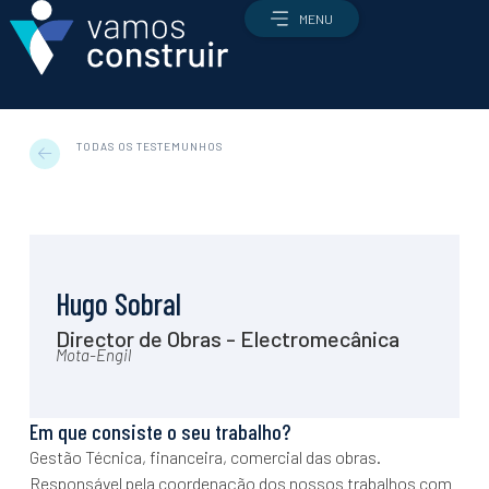
MENU
TODAS OS TESTEMUNHOS
Profissões
Todas as profissões
Qual é a profissão certa para mim?
Hugo Sobral
Como candidatar-me
Director de Obras - Electromecânica
Ofertas de emprego
Mota-Engil
O setor
O setor AEC
Em que consiste o seu trabalho?
Como é que a construção funciona?
Gestão Técnica, financeira, comercial das obras.
Enquadramento económico e estratégico
Responsável pela coordenação dos nossos trabalhos com