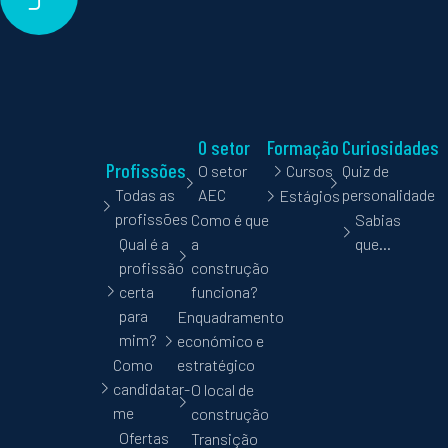
O setor
Formação
Curiosidades
Profissões
O setor
Cursos
Quiz de
Todas as
AEC
personalidade
Estágios
profissões
Como é que
Sabias
Qual é a
a
que…
profissão
construção
certa
funciona?
para
Enquadramento
mim?
económico e
Como
estratégico
candidatar-
O local de
me
construção
Ofertas
Transição