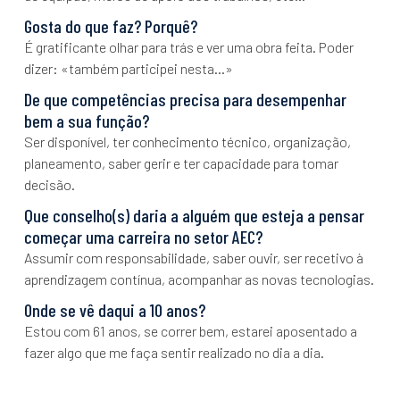
O local de construção
Transição digital e tecnológica
Gosta do que faz? Porquê?
Sustentabilidade
É gratificante olhar para trás e ver uma obra feita. Poder
Notícias e artigos
dizer: «também participei nesta…»
Eventos
De que competências precisa para desempenhar
Formação
bem a sua função?
Cursos
Ser disponível, ter conhecimento técnico, organização,
Estágios
planeamento, saber gerir e ter capacidade para tomar
decisão.
Curiosidades
Que conselho(s) daria a alguém que esteja a pensar
Quiz de personalidade
começar uma carreira no setor AEC?
Sabias que…
Assumir com responsabilidade, saber ouvir, ser recetivo à
aprendizagem contínua, acompanhar as novas tecnologias.
Onde se vê daqui a 10 anos?
Estou com 61 anos, se correr bem, estarei aposentado a
fazer algo que me faça sentir realizado no dia a dia.