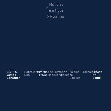
Notícias
e artigos
Eventos
© 2026
Sobre
Contactos
Política de
Termos e
Política
Acessibilidade
Design
Vamos
Nós
Privacidade
Condições
de
by
Construir
Cookies
Boutik