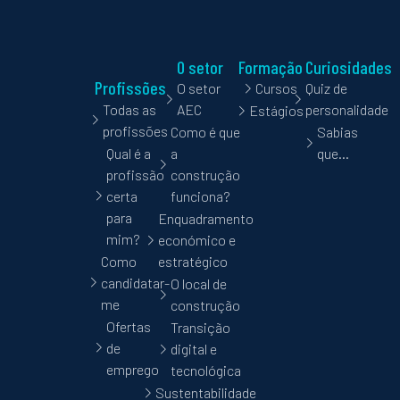
O setor
Formação
Curiosidades
Profissões
O setor
Cursos
Quiz de
Todas as
AEC
personalidade
Estágios
profissões
Como é que
Sabias
Qual é a
a
que…
profissão
construção
certa
funciona?
para
Enquadramento
mim?
económico e
Como
estratégico
candidatar-
O local de
me
construção
Ofertas
Transição
de
digital e
emprego
tecnológica
Sustentabilidade