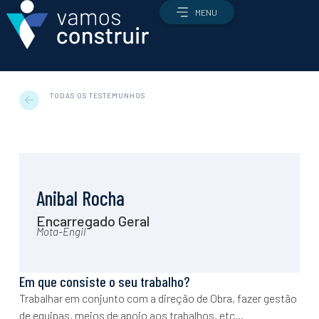
MENU
TODAS OS TESTEMUNHOS
Profissões
Todas as profissões
Qual é a profissão certa para mim?
Anibal Rocha
Como candidatar-me
Encarregado Geral
Ofertas de emprego
Mota-Engil
O setor
O setor AEC
Em que consiste o seu trabalho?
Como é que a construção funciona?
Trabalhar em conjunto com a direção de Obra, fazer gestão
Enquadramento económico e estratégico
de equipas, meios de apoio aos trabalhos, etc…